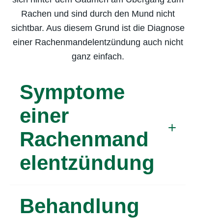
Rachen und sind durch den Mund nicht
sichtbar. Aus diesem Grund ist die Diagnose
einer Rachen­mandel­entzündung auch nicht
ganz einfach.
Symptome
einer
Rachenmand
el­entzündung
Die Symptome einer
Behandlung
Rachenmandelentzündung
unterscheiden sich kaum von denen