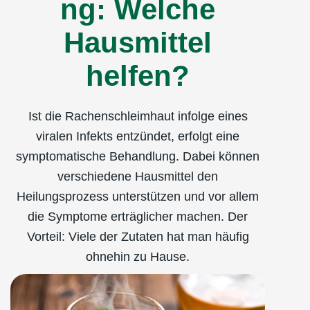
Dauer von sieben bis vierzehn Tagen
ng: Welche
einzuatmen, wenn ein Erkrankter niest
schmerzen können verschiedene
regulär. Die meisten Betroffenen sind
oder hustet. Hygienemaßnahmen, wie
Ursachen zugrunde liegen, deshalb
Hausmittel
nach einer Woche wieder symptomfrei,
regelmäßiges Händewaschen, können
empfiehlt es sich, einen Arzt zu
dann sinkt auch das Ansteckungs­risiko.
helfen?
ebenfalls dazu beitragen, das
konsultieren. Der weiß am besten, was
Bei bakteriellen Rachenentzündungen
Infektionsrisiko zu reduzieren.
gegen die Halsschmerzen zu tun ist.
ist oftmals eine Antibiotika-Einnahme
Ist die Rachenschleimhaut infolge eines
notwendig, wonach die
viralen Infekts entzündet, erfolgt eine
Ansteckungsgefahr in der Regel 24
symptomatische Behandlung. Dabei können
Stunden nach Therapiebeginn gebannt
verschiedene Hausmittel den
ist.
Heilungsprozess unterstützen und vor allem
die Symptome erträglicher machen. Der
Vorteil: Viele der Zutaten hat man häufig
ohnehin zu Hause.