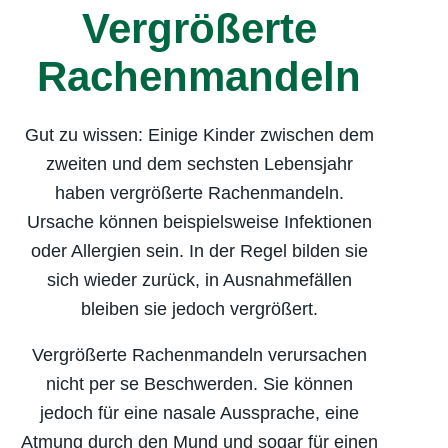
Vergrößerte
Rachenmandelentzündung
abzumildern.
Rachenmandeln
viel Ruhe: Damit sich der Körper
schnell erholt, ist Schonung
Gut zu wissen: Einige Kinder zwischen dem
angesagt.
zweiten und dem sechsten Lebensjahr
warme Getränke: Tees oder heiße
haben vergrößerte Rachenmandeln.
Milch mit Honig sind wohltuend für
Ursache können beispielsweise Infektionen
einen gereizten Hals. Auf kalte
oder Allergien sein. In der Regel bilden sie
Getränke möglichst verzichten, da
sich wieder zurück, in Ausnahmefällen
diese zwar angenehm kühlen, aber
bleiben sie jedoch vergrößert.
die Durchblutung der Schleimhäute
einschränken.
Vergrößerte Rachenmandeln verursachen
nicht per se Beschwerden. Sie können
Luftfeuchtigkeit: ein trockener Hals
jedoch für eine nasale Aussprache, eine
ist ein guter Nährboden für
Atmung durch den Mund und sogar für einen
Krankheitserreger. Eine hohe