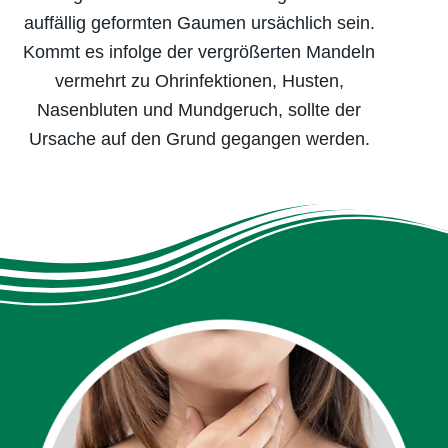
auffällig geformten Gaumen ursächlich sein.
Luftfeuchtigkeit hält auch die
Kommt es infolge der vergrößerten Mandeln
Schleimhäute feucht und macht es
vermehrt zu Ohrinfektionen, Husten,
Viren schwerer.
Nasenbluten und Mundgeruch, sollte der
Mehr zu den Hausmitteln
Ursache auf den Grund gegangen werden.