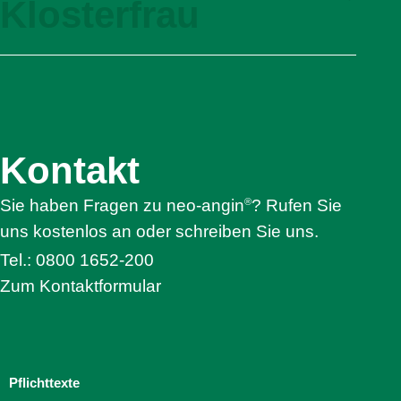
Klosterfrau
Alles rund um Halsschmerzen
Jetzt kaufen
Klosterfrau
Service
®
Oyono
FAQ
Syxyl
Kontakt
Akkermansia Probiocult
Kontakt
®
nasic
®
neo-angin
®
Sie haben Fragen zu neo-angin
? Rufen Sie
Elektrolyte +
uns kostenlos an oder schreiben Sie uns.
®
Femannose
Tel.: 0800 1652-200
®
Soledum
Zum Kontaktformular
®
Bronchicum
®
Contramutan
®
Monapax
®
Bronchostop
Pflichttexte
®
taxofit