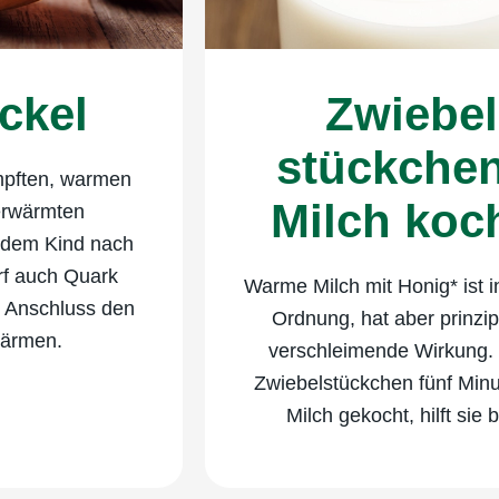
ckel
Zwiebel
stückchen
mpften, warmen
Milch koc
 erwärmten
t dem Kind nach
rf auch Quark
Warme Milch mit Honig* ist 
 Anschluss den
Ordnung, hat aber prinzipi
wärmen.
verschleimende Wirkung
Zwiebelstückchen fünf Minu
Milch gekocht, hilft sie 