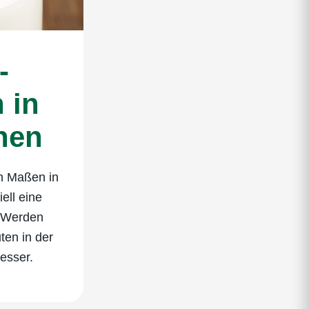
­
 in
hen
in Maßen in
ell eine
. Werden
ten in der
besser.