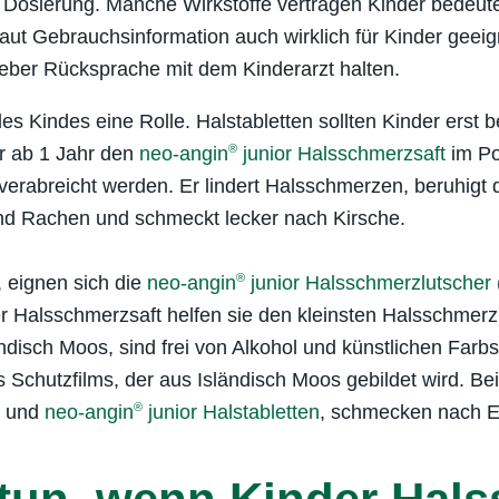
 Dosierung. Manche Wirkstoffe vertragen Kinder bedeut
laut Gebrauchsinformation auch wirklich für Kinder geeig
ieber Rücksprache mit dem Kinderarzt halten.
des Kindes eine Rolle. Halstabletten sollten Kinder erst
®
er ab 1 Jahr den
neo-angin
junior Halsschmerzsaft
im Po
e verabreicht werden. Er lindert Halsschmerzen, beruhigt
nd Rachen und schmeckt lecker nach Kirsche.
®
, eignen sich die
neo-angin
junior Halsschmerzlutscher
r Halsschmerzsaft helfen sie den kleinsten Halsschmerzp
ndisch Moos, sind frei von Alkohol und künstlichen Farbs
Schutzfilms, der aus Isländisch Moos gebildet wird. Be
®
und
neo-angin
junior Halstabletten
, schmecken nach E