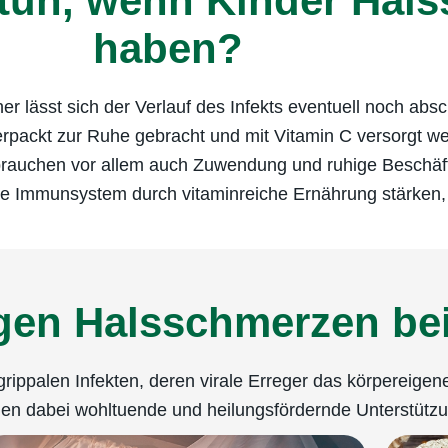
tun, wenn Kinder Hal
haben?
er lässt sich der Verlauf des Infekts eventuell noch a
ackt zur Ruhe gebracht und mit Vitamin C versorgt werd
 brauchen vor allem auch Zuwendung und ruhige Beschä
igene Immunsystem durch vitaminreiche Ernährung stärke
gen Halsschmerzen be
 grippalen Infekten, deren virale Erreger das körpereig
en dabei wohltuende und heilungsfördernde Unterstützun