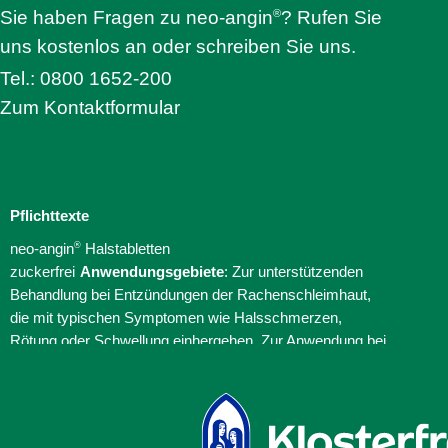
neo-angin
®
Sie haben Fragen zu neo-angin
? Rufen Sie
Elektrolyte +
uns kostenlos an oder schreiben Sie uns.
®
Femannose
Tel.: 0800 1652-200
®
Soledum
Zum Kontaktformular
®
Bronchicum
®
Contramutan
®
Monapax
®
Bronchostop
Pflichttexte
®
taxofit
®
neo-angin
Halstabletten
®
Laxatan
M
zuckerfrei
Anwendungsgebiete
:
Zur unterstützenden
®
Euminz
Behandlung bei Entzündungen der Rachenschleimhaut,
®
anginetten
die mit typischen Symptomen wie Halsschmerzen,
Rötung oder Schwellung einhergehen. Zur Anwendung bei
®
Laryngomedin
Erwachsenen und Kindern ab 6
®
allergin
Jahren.
Warnhinweise
:
Enthält Pfefferminzöl, Isomalt und
®
Sinulind
Ponceau 4R. Packungsbeilage beachten.
Zu Risiken und
®
Traumaplant
Schmerzcreme
Nebenwirkungen lesen Sie die Packungsbeilage und